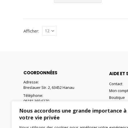
produit
a
plusieurs
variations.
Les
Afficher:
options
peuvent
être
choisies
sur
la
COORDONNÉES
AIDE ET 
page
Adresse:
Contact
du
Breslauer Str. 2, 63452 Hanau
Mon comp
produit
Téléphone:
Boutique
06181 369 6270
Panier
E-mail:
Nous accordons une grande importance à
Liste de s
webshop@retax-baustoffe.fr
votre vie privée
Horaires d'ouvertures:
Nous utilisons des cookies pour améliorer votre expérienc
lundi à vendredi: 7:00 - 18:00 Horloge