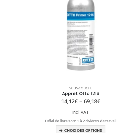
SOUS-COUCHE
Apprêt Otto 1216
14,12
€
–
69,18
€
incl. VAT
Délai de livraison:
1 à 2 civières de travail
Ce
CHOIX DES OPTIONS