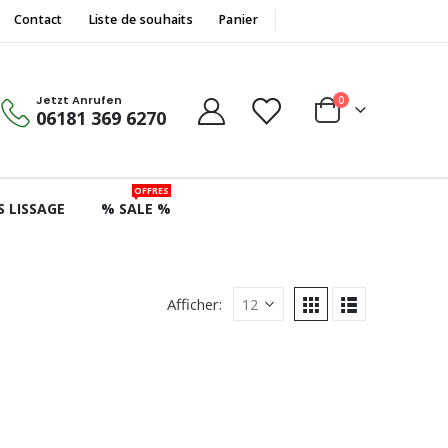
Contact
Liste de souhaits
Panier
Jetzt Anrufen
0
06181 369 6270
OFFRES
S LISSAGE
% SALE %
Afficher: