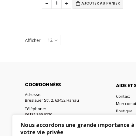
AJOUTER AU PANIER
Afficher:
COORDONNÉES
AIDE ET 
Adresse:
Contact
Breslauer Str. 2, 63452 Hanau
Mon comp
Téléphone:
Boutique
06181 369 6270
Panier
E-mail:
Nous accordons une grande importance à
Liste de s
webshop@retax-baustoffe.fr
votre vie privée