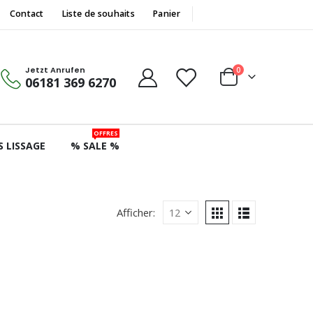
Contact
Liste de souhaits
Panier
Jetzt Anrufen
0
06181 369 6270
OFFRES
S LISSAGE
% SALE %
Afficher: