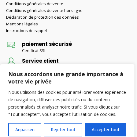
Conditions générales de vente
Conditions générales de vente hors ligne
Déclaration de protection des données
Mentions légales
Instructions de rappel
paiement sécurisé
Certificat SSL
Service client
Conseils d'un expert
Nous accordons une grande importance à
Livraison gratuite
votre vie privée
Livraison gratuite pour les commandes supérieures à 50 €
Nous utilisons des cookies pour améliorer votre expérience
de navigation, diffuser des publicités ou du contenu
personnalisés et analyser notre trafic. Si vous cliquez sur
© Retax-Baustoffe 2022. Alle Rechte vorbehalten.
"Tout accepter", vous acceptez l'utilisation de cookies.
Anpassen
Rejeter tout
Accepter tout