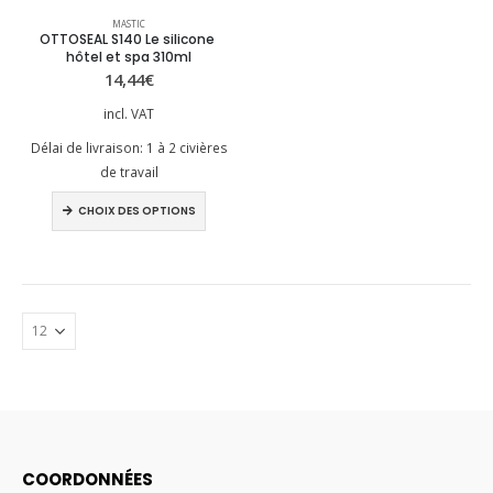
Ce
MASTIC
produit
OTTOSEAL S140 Le silicone 
hôtel et spa 310ml
a
14,44
€
plusieurs
variations.
incl. VAT
Les
Délai de livraison:
1 à 2 civières
options
de travail
peuvent
Ce
être
CHOIX DES OPTIONS
produit
choisies
a
sur
plusieurs
la
variations.
page
Les
du
options
produit
peuvent
être
choisies
sur
la
COORDONNÉES
page