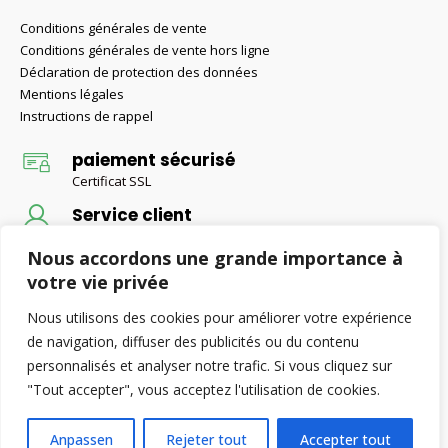
Conditions générales de vente
Conditions générales de vente hors ligne
Déclaration de protection des données
Mentions légales
Instructions de rappel
paiement sécurisé
Certificat SSL
Service client
Conseils d'un expert
Nous accordons une grande importance à
Livraison gratuite
votre vie privée
Livraison gratuite pour les commandes supérieures à 50 €
Nous utilisons des cookies pour améliorer votre expérience
de navigation, diffuser des publicités ou du contenu
personnalisés et analyser notre trafic. Si vous cliquez sur
© Retax-Baustoffe 2022. Alle Rechte vorbehalten.
"Tout accepter", vous acceptez l'utilisation de cookies.
Anpassen
Rejeter tout
Accepter tout