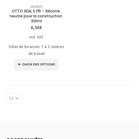
Ce
ADHÉSIFS
produit
OTTO SEAL S 115 – Silicone 
neutre pour la construction 
a
310ml
plusieurs
6,56
€
variations.
incl. VAT
Les
options
Délai de livraison:
1 à 2 civières
peuvent
de travail
être
Ce
choisies
CHOIX DES OPTIONS
produit
sur
a
la
plusieurs
page
variations.
du
Les
produit
options
peuvent
être
choisies
sur
la