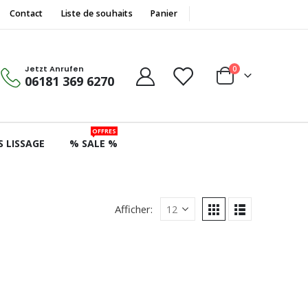
Contact
Liste de souhaits
Panier
Jetzt Anrufen
0
06181 369 6270
OFFRES
S LISSAGE
% SALE %
Afficher: