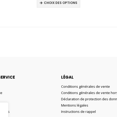
Ce
CHOIX DES OPTIONS
produit
a
plusieurs
variations.
Les
options
peuvent
être
choisies
sur
la
page
SERVICE
LÉGAL
du
Conditions générales de vente
produit
te
Conditions générales de vente hors
Déclaration de protection des don
Mentions légales
ouhaits
Instructions de rappel