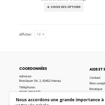
Ce
CHOIX DES OPTIONS
produit
a
plusieurs
variations.
Les
Afficher:
options
peuvent
être
choisies
sur
la
COORDONNÉES
AIDE ET 
page
Adresse:
Contact
du
Breslauer Str. 2, 63452 Hanau
Mon comp
produit
Téléphone:
Boutique
06181 369 6270
Panier
E-mail:
Nous accordons une grande importance à
Liste de s
webshop@retax-baustoffe.fr