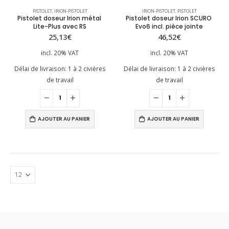
PISTOLET
,
IRION-PISTOLET
IRION-PISTOLET
,
PISTOLET
Pistolet doseur Irion métal 
Pistolet doseur Irion SCURO 
Lite-Plus avec RS
Evo6 incl. pièce jointe
25,13
€
46,52
€
incl. 20% VAT
incl. 20% VAT
Délai de livraison:
1 à 2 civières
Délai de livraison:
1 à 2 civières
de travail
de travail
AJOUTER AU PANIER
AJOUTER AU PANIER