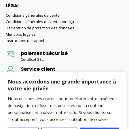
LÉGAL
Conditions générales de vente
Conditions générales de vente hors ligne
Déclaration de protection des données
Mentions légales
Instructions de rappel
paiement sécurisé
Certificat SSL
Service client
Conseils d'un expert
Nous accordons une grande importance à
Livraison gratuite
votre vie privée
Livraison gratuite pour les commandes supérieures à 50 €
Nous utilisons des cookies pour améliorer votre expérience
de navigation, diffuser des publicités ou du contenu
personnalisés et analyser notre trafic. Si vous cliquez sur
© Retax-Baustoffe 2022. Alle Rechte vorbehalten.
"Tout accepter", vous acceptez l'utilisation de cookies.