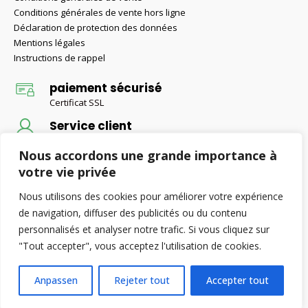
Conditions générales de vente hors ligne
Déclaration de protection des données
Mentions légales
Instructions de rappel
paiement sécurisé
Certificat SSL
Service client
Conseils d'un expert
Nous accordons une grande importance à
Livraison gratuite
votre vie privée
Livraison gratuite pour les commandes supérieures à 50 €
Nous utilisons des cookies pour améliorer votre expérience
de navigation, diffuser des publicités ou du contenu
personnalisés et analyser notre trafic. Si vous cliquez sur
© Retax-Baustoffe 2022. Alle Rechte vorbehalten.
"Tout accepter", vous acceptez l'utilisation de cookies.
Anpassen
Rejeter tout
Accepter tout