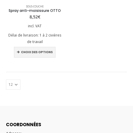
Ce
SOUS-COUCHE
produit
Spray anti-moisissure OTTO
a
8,52
€
plusieurs
incl. VAT
variations.
Délai de livraison:
1 à 2 civières
Les
de travail
options
peuvent
Ce
CHOIX DES OPTIONS
être
produit
choisies
a
sur
plusieurs
la
variations.
page
Les
du
options
produit
peuvent
être
choisies
sur
la
COORDONNÉES
page