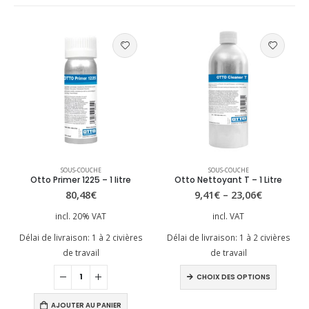
Ce produit a plusieurs variations. Les options peuvent être choisies sur la page du produit
SOUS-COUCHE
SOUS-COUCHE
Otto Primer 1225 – 1 litre
Otto Nettoyant T – 1 Litre
80,48
€
9,41
€
–
23,06
€
incl. 20% VAT
incl. VAT
Délai de livraison:
1 à 2 civières
Délai de livraison:
1 à 2 civières
de travail
de travail
Ce produit a plusieurs variations. Les options peuvent être choisies sur la page du produit
CHOIX DES OPTIONS
AJOUTER AU PANIER