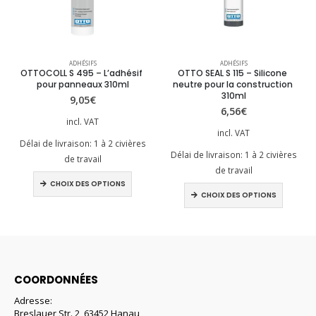
Ce produit a plusieurs variations. Les options peuvent être choisies sur la page du produit
Ce produit a plusieurs variations. Les options peuvent être choisies sur la page du produit
ADHÉSIFS
ADHÉSIFS
OTTOCOLL S 495 – L’adhésif 
OTTO SEAL S 115 – Silicone 
pour panneaux 310ml
neutre pour la construction 
310ml
9,05
€
6,56
€
incl. VAT
incl. VAT
Délai de livraison:
1 à 2 civières
Délai de livraison:
1 à 2 civières
de travail
Ce produit a plusieurs variations. Les options peuvent être choisies sur la page du produit
de travail
Ce produit a plusieurs variations. Les options peuvent être choisies sur la page du produit
CHOIX DES OPTIONS
CHOIX DES OPTIONS
COORDONNÉES
Adresse:
Breslauer Str. 2, 63452 Hanau